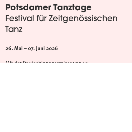
Potsdamer Tanztage
Festival für Zeitgenössischen
Tanz
26. Mai – 07. Juni 2026
Mit der Deutschlandpremiere von
Le
eröffnen die Potsdamer Tanztage 2026
Margherite
und setzen damit programmatisch den Auftakt: ein
poetisches und zugleich spielerisches Stück über
Zufall, Gemeinschaft und Vergänglichkeit. Die
Eröffnungsproduktion steht exemplarisch für ein
Festival, das künstlerische Vielfalt, körperliche
Intensität und gesellschaftliche Fragestellungen
miteinander verbindet. Insgesamt präsentieren die
Potsdamer Tanztage 2026 vom 26. Mai bis zum 07.